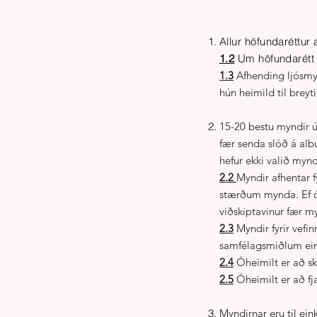
Allur höfundaréttur
1.2
Um höfundarétt g
​1.3
Afhending ljósmyn
hún heimild til brey
15-20 bestu myndir ú
fær senda slóð á albú
hefur ekki valið myn
2.2
Myndir afhentar f
stærðum mynda. Ef ó
viðskiptavinur fær m
2.3
Myndir fyrir vefin
samfélagsmiðlum ei
2.4
Óheimilt er að sk
2.5
Óheimilt er að fj
Myndirnar eru til ei