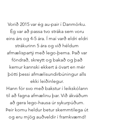
Vorið 2015 var ég au-pair í Danmörku. 
Ég var að passa tvo stráka sem voru 
eins árs og 4-5 ára. Í maí varð eldri eldri 
strákurinn 5 ára og við héldum 
afmælispartý með lego-þema. Það var 
föndrað, skreytt og bakað og það 
kemur kannski ekkert á óvart en mér 
þótti þessi afmælisundirbúningur alls 
ekki leiðinlegur. 
Hann fór svo með bakstur í leikskólann 
til að fagna afmælinu þar. Við ákváðum 
að gera lego-hausa úr sykurpúðum. 
Þeir komu heldur betur skemmtilega út 
og eru mjög auðveldir í framkvæmd!