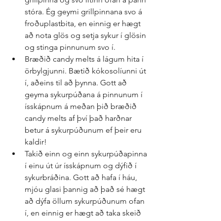
stóra. Ég geymi grillpinnana svo á 
froðuplastbita, en einnig er hægt 
að nota glös og setja sykur í glösin 
og stinga pinnunum svo í.  
Bræðið candy melts á lágum hita í 
örbylgjunni. Bætið kókosolíunni út 
í, aðeins til að þynna. Gott að 
geyma sykurpúðana á pinnunum í 
ísskápnum á meðan þið bræðið 
candy melts af því það harðnar 
betur á sykurpúðunum ef þeir eru 
kaldir!  
Takið einn og einn sykurpúðapinna 
í einu út úr ísskápnum og dýfið í 
sykurbráðina. Gott að hafa í háu, 
mjóu glasi þannig að það sé hægt 
að dýfa öllum sykurpúðunum ofan 
í, en einnig er hægt að taka skeið 