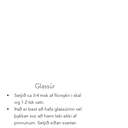
Glassúr 
Setjið ca 3-4 msk af flórsykri í skál 
og 1-2 tsk vatn.  
Það er best að hafa glassúrinn vel 
þykkan svo að hann leki ekki af 
pinnunum. Setjið síðan svartan 