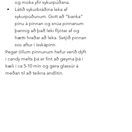
og moka yfir sykurpúðana.  
Látið sykurbráðina leka af 
sykurpúðunum. Gott að “banka” 
pínu á pinnan og snúa pinnanum 
þannig að það leki fljótar af og 
hætti hraðar að leka. Setjið pinnan 
svo aftur í ísskápinn. 
Þegar öllum pinnunum hefur verið dýft 
í candy melts þá er fínt að geyma þá í 
kæli í ca 5-10 mín og gera glassúr á 
meðan til að teikna andlitin.