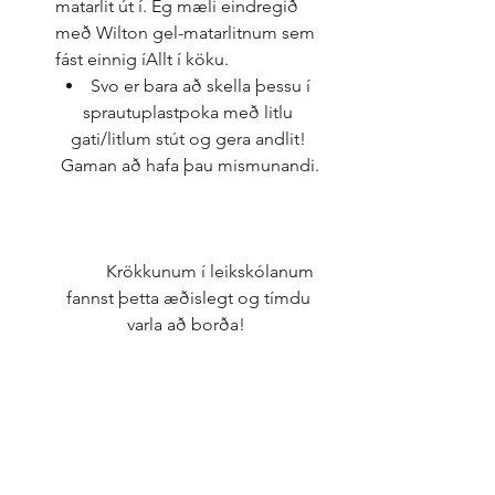
matarlit út í. Ég mæli eindregið 
með Wilton gel-matarlitnum sem 
fást einnig íAllt í köku.  
Svo er bara að skella þessu í 
sprautuplastpoka með litlu 
gati/litlum stút og gera andlit! 
Gaman að hafa þau mismunandi.
	Krökkunum í leikskólanum 
fannst þetta æðislegt og tímdu 
varla að borða!  