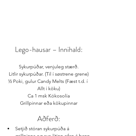
Lego-hausar – Innihald:
Sykurpúðar, venjuleg stærð.
Litlir sykurpúðar. (Til í søstrene grene)
½ Poki, gulur Candy Melts (Fæst t.d. í 
Allt í köku)
Ca 1 msk Kókosolía
Grillpinnar eða kökupinnar
 Aðferð: 
Setjið stóran sykurpúða á 
grillpinna og svo lítinn ofan á þann 