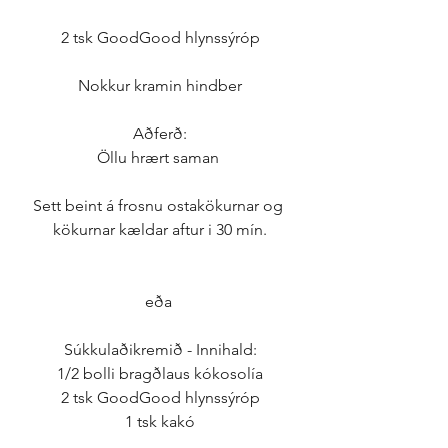
2 tsk GoodGood hlynssýróp
Nokkur kramin hindber
Aðferð:
Öllu hrært saman 
Sett beint á frosnu ostakökurnar og 
kökurnar kældar aftur i 30 mín.
eða 
Súkkulaðikremið - Innihald:
1/2 bolli bragðlaus kókosolía
2 tsk GoodGood hlynssýróp
1 tsk kakó