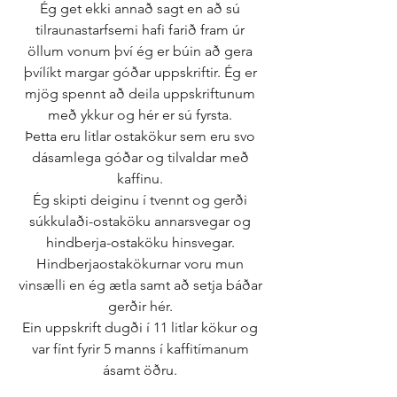
Ég get ekki annað sagt en að sú 
tilraunastarfsemi hafi farið fram úr 
öllum vonum því ég er búin að gera 
þvílíkt margar góðar uppskriftir. Ég er 
mjög spennt að deila uppskriftunum 
með ykkur og hér er sú fyrsta. 
Þetta eru litlar ostakökur sem eru svo 
dásamlega góðar og tilvaldar með 
kaffinu. 
Ég skipti deiginu í tvennt og gerði 
súkkulaði-ostaköku annarsvegar og 
hindberja-ostaköku hinsvegar. 
Hindberjaostakökurnar voru mun 
vinsælli en ég ætla samt að setja báðar 
gerðir hér. 
Ein uppskrift dugði í 11 litlar kökur og 
var fínt fyrir 5 manns í kaffitímanum 
ásamt öðru. 