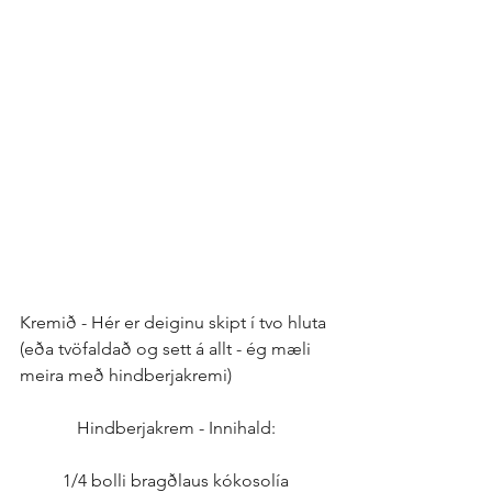
Kremið - Hér er deiginu skipt í tvo hluta 
(eða tvöfaldað og sett á allt - ég mæli 
meira með hindberjakremi)
Hindberjakrem - Innihald:
1/4 bolli bragðlaus kókosolía