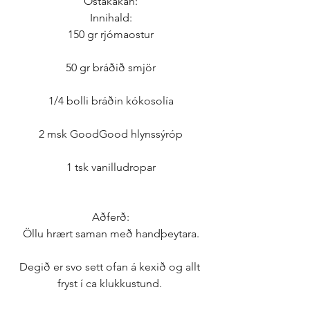
Ostakakan:
Innihald:
150 gr rjómaostur
50 gr bráðið smjör
1/4 bolli bráðin kókosolía
2 msk GoodGood hlynssýróp
1 tsk vanilludropar
Aðferð:
Öllu hrært saman með handþeytara.
Degið er svo sett ofan á kexið og allt 
fryst í ca klukkustund. 