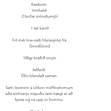
Kexbotn: 
Innihald:
2 bollar möndlumjöl
1 tsk kanill
3-4 msk low-carb hlynssýróp frá 
GoodGood
100gr bráðið smjör
Aðferð: 
Öllu blandað saman. 
Sett í botninn á sílíkon möffinsformum 
eða einhverju svipuðu sem hægt er að 
fyrsta og ná upp úr forminu. 