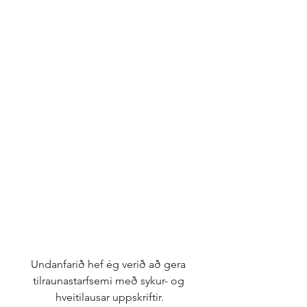
Undanfarið hef ég verið að gera 
tilraunastarfsemi með sykur- og 
hveitilausar uppskriftir.