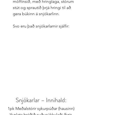
möffinsið, með hringlaga, stórum 
stút og sprautið þrjá hringi til að 
gera búkinn á snjókarlinn. 
Svo eru það snjókarlarnir sjálfir:
Snjókarlar – Innihald:
1pk Meðalstórir sykurpúðar (hausinn)
½ plata bráðið suðusúkkulaði (fyrir 