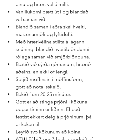
einu og hrært vel á milli.  
Vanillukorni bætt út í og blandað 
vel saman við.  
Blandið saman í aðra skál hveiti, 
maizenamjöli og lyftidufti.  
Með hrærivélina stillta á lágann 
snúning, blandið hveitiblöndunni 
rólega saman við smjörblönduna.  
Bætið við sýrða rjómanum, hrærið 
aðeins, en ekki of lengi.  
Setjið möffinsin í möffinsform, 
gott að nota ísskeið.  
Bakið í um 20-25 mínútur.  
Gott er að stinga prjóni í kökuna 
þegar tíminn er liðinn. Ef það 
festist ekkert deig á prjóninum, þá 
er kakan til.  
Leyfið svo kökunum að kólna.  
ATH! Ef þið gerið heila uppskrift af 