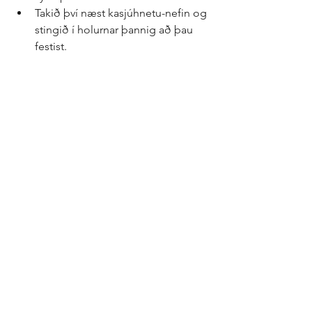
Takið því næst kasjúhnetu-nefin og 
stingið í holurnar þannig að þau 
festist.  
Svo er gott að gera augun, 
munninn og hendurnar:  
Bræðið súkkulaðið og setjið í 
sprautu með mjóum oddi.  
Sprautið litlar kúlur fyrir augun  
Og 5 kúlur fyrir neðan nefið, fyrir 
munninn.  
Gerið svo tvær hendur á kremin. 
Svo setjið þið hausana á kremin, og 
þrjú kökuskrautskúlur á kremið, og þá 
er snjókarlinn tilbúinn! 
Einfalt, en mikið dund 