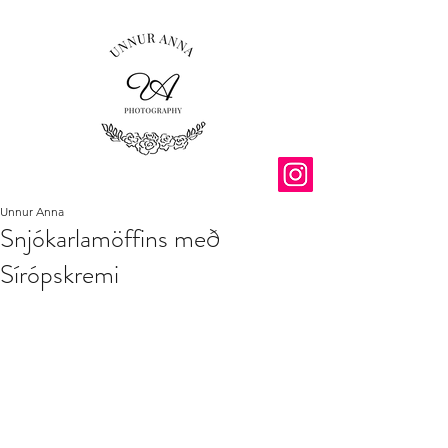
Unnur Anna
Snjókarlamöffins með
Sírópskremi