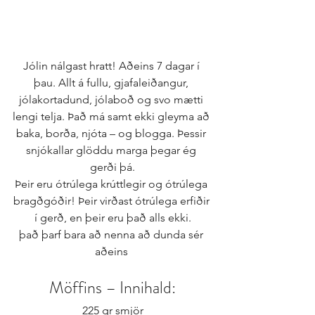
Jólin nálgast hratt! Aðeins 7 dagar í 
þau. Allt á fullu, gjafaleiðangur, 
jólakortadund, jólaboð og svo mætti 
lengi telja. Það má samt ekki gleyma að 
baka, borða, njóta – og blogga. Þessir 
snjókallar glöddu marga þegar ég 
gerði þá.
Þeir eru ótrúlega krúttlegir og ótrúlega 
bragðgóðir! Þeir virðast ótrúlega erfiðir 
í gerð, en þeir eru það alls ekki.
það þarf bara að nenna að dunda sér 
aðeins 
Möffins – Innihald:
225 gr smjör