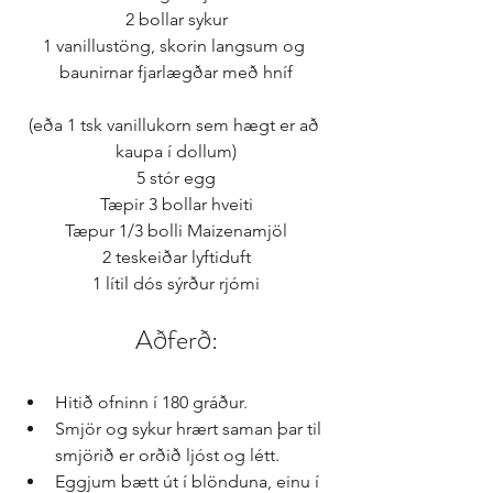
2 bollar sykur
1 vanillustöng, skorin langsum og 
baunirnar fjarlægðar með hníf
(eða 1 tsk vanillukorn sem hægt er að 
kaupa í dollum)
5 stór egg
Tæpir 3 bollar hveiti
Tæpur 1/3 bolli Maizenamjöl
2 teskeiðar lyftiduft
1 lítil dós sýrður rjómi
Aðferð:
Hitið ofninn í 180 gráður.  
Smjör og sykur hrært saman þar til 
smjörið er orðið ljóst og létt.  
Eggjum bætt út í blönduna, einu í 