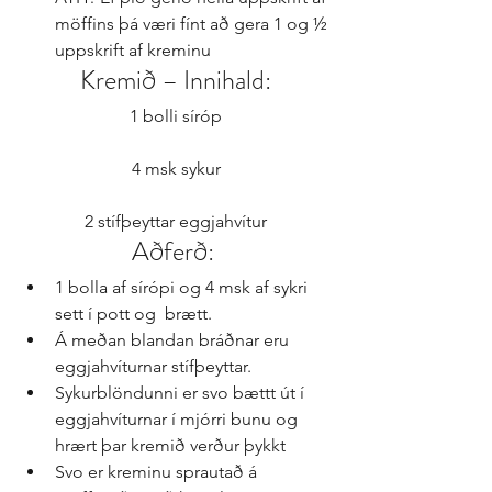
möffins þá væri fínt að gera 1 og ½ 
uppskrift af kreminu 
Kremið – Innihald:
1 bolli síróp
4 msk sykur
2 stífþeyttar eggjahvítur
Aðferð: 
1 bolla af sírópi og 4 msk af sykri 
sett í pott og  brætt.  
Á meðan blandan bráðnar eru 
eggjahvíturnar stífþeyttar.  
Sykurblöndunni er svo bættt út í 
eggjahvíturnar í mjórri bunu og 
hrært þar kremið verður þykkt  
Svo er kreminu sprautað á 