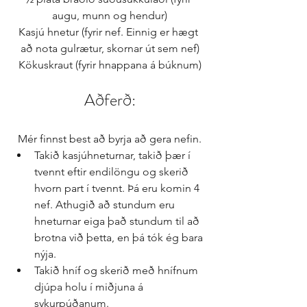
augu, munn og hendur)
Kasjú hnetur (fyrir nef. Einnig er hægt 
að nota gulrætur, skornar út sem nef)
Kökuskraut (fyrir hnappana á búknum)
Aðferð:
 Mér finnst best að byrja að gera nefin. 
Takið kasjúhneturnar, takið þær í 
tvennt eftir endilöngu og skerið 
hvorn part í tvennt. Þá eru komin 4 
nef. Athugið að stundum eru 
hneturnar eiga það stundum til að 
brotna við þetta, en þá tók ég bara 
nýja.  
Takið hníf og skerið með hnífnum 
djúpa holu í miðjuna á 
sykurpúðanum.  