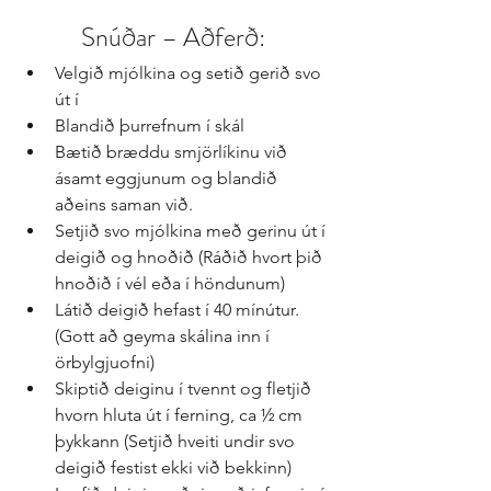
Snúðar – Aðferð: 
Velgið mjólkina og setið gerið svo 
út í  
Blandið þurrefnum í skál  
Bætið bræddu smjörlíkinu við 
ásamt eggjunum og blandið 
aðeins saman við.  
Setjið svo mjólkina með gerinu út í 
deigið og hnoðið (Ráðið hvort þið 
hnoðið í vél eða í höndunum)  
Látið deigið hefast í 40 mínútur. 
(Gott að geyma skálina inn í 
örbylgjuofni)  
Skiptið deiginu í tvennt og fletjið 
hvorn hluta út í ferning, ca ½ cm 
þykkann (Setjið hveiti undir svo 
deigið festist ekki við bekkinn)  