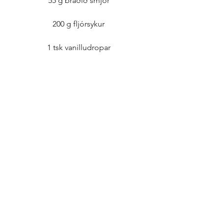
55 g bráðið smjör
200 g fljórsykur
1 tsk vanilludropar