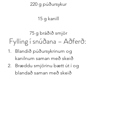
220 g púðursykur
15 g kanill
75 g bráðið smjör
Fylling í snúðana – Aðferð: 
Blandið púðursykrinum og 
kanilnum saman með skeið  
Bræddu smjörinu bætt út í og 
blandað saman með skeið 