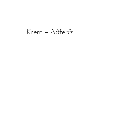
Krem – Aðferð:
Allt sett í skál og hrært saman með 
handþeytara.  
Þegar snúðarnir eru komnir út úr 
ofninum skal leyfa þeim aðeins að 
kólna áður en kremið er sett á.  