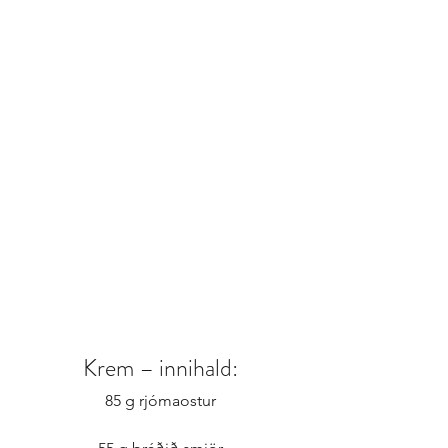
Krem – innihald:
85 g rjómaostur