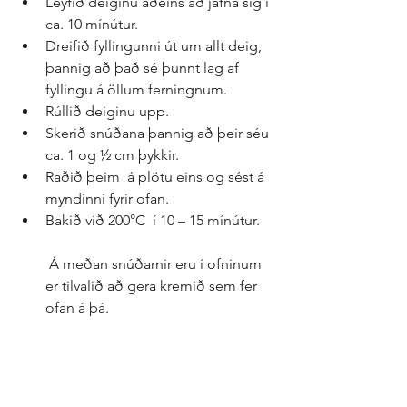
Leyfið deiginu aðeins að jafna sig í 
ca. 10 mínútur.  
Dreifið fyllingunni út um allt deig, 
þannig að það sé þunnt lag af 
fyllingu á öllum ferningnum.  
Rúllið deiginu upp.  
Skerið snúðana þannig að þeir séu 
ca. 1 og ½ cm þykkir.  
Raðið þeim  á plötu eins og sést á 
myndinni fyrir ofan.  
Bakið við 200°C  í 10 – 15 mínútur.
 Á meðan snúðarnir eru í ofninum 
er tilvalið að gera kremið sem fer 
ofan á þá. 