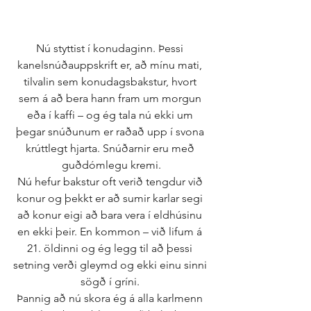
Nú styttist í konudaginn. Þessi 
kanelsnúðauppskrift er, að mínu mati, 
tilvalin sem konudagsbakstur, hvort 
sem á að bera hann fram um morgun 
eða í kaffi – og ég tala nú ekki um 
þegar snúðunum er raðað upp í svona 
krúttlegt hjarta. Snúðarnir eru með 
guðdómlegu kremi.
Nú hefur bakstur oft verið tengdur við 
konur og þekkt er að sumir karlar segi 
að konur eigi að bara vera í eldhúsinu 
en ekki þeir. En kommon – við lifum á 
21. öldinni og ég legg til að þessi 
setning verði gleymd og ekki einu sinni 
sögð í gríni. 
Þannig að nú skora ég á alla karlmenn 