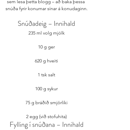
sem lesa þetta blogg – að baka þessa 
snúða fyrir konurnar sínar á konudaginn.
Snúðadeig – Innihald
235 ml volg mjólk
10 g ger
620 g hveiti
1 tsk salt
100 g sykur
75 g bráðið smjörlíki
2 egg (við stofuhita)
Fylling í snúðana – Innihald