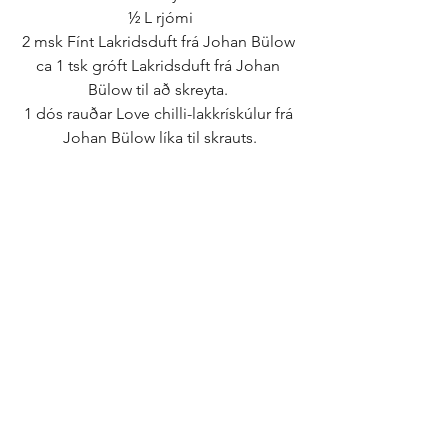
½ L rjómi
2 msk Fínt Lakridsduft frá Johan Bülow 
ca 1 tsk gróft Lakridsduft frá Johan 
Bülow til að skreyta. 
1 dós rauðar Love chilli-lakkrískúlur frá 
Johan Bülow líka til skrauts.