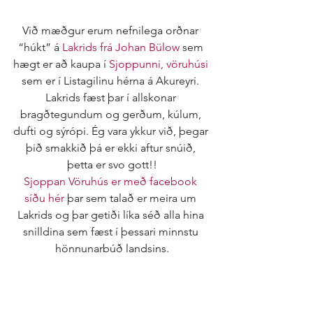
Við mæðgur erum nefnilega orðnar 
“húkt” á
 Lakrids frá Johan Bülow 
sem 
hægt er að kaupa í 
Sjoppunni, vöruhúsi
sem er í Listagilinu hérna á Akureyri. 
Lakrids fæst þar í allskonar 
bragðtegundum og gerðum, kúlum, 
dufti og sýrópi. Ég vara ykkur við, þegar 
þið smakkið þá er ekki aftur snúið, 
þetta er svo gott!!
Sjoppan Vöruhús er með facebook 
síðu hér
 þar sem talað er meira um 
Lakrids og þar getiði líka séð alla hina 
snilldina sem fæst í þessari minnstu 
hönnunarbúð landsins.