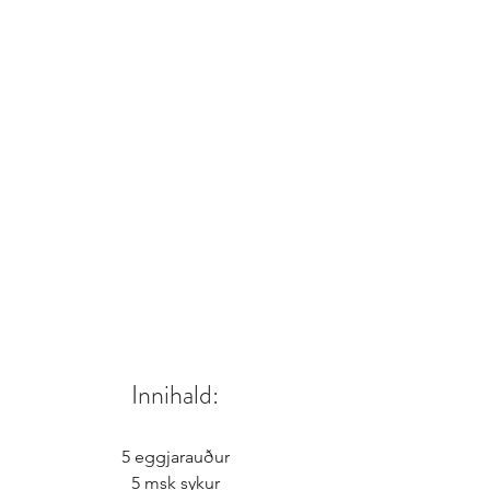
Innihald:
5 eggjarauður
5 msk sykur