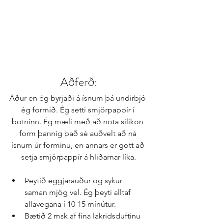
Aðferð:
Áður en ég byrjaði á ísnum þá undirbjó 
ég formið. Ég setti smjörpappír í 
botninn. Ég mæli með að nota sílíkon 
form þannig það sé auðvelt að ná 
ísnum úr forminu, en annars er gott að 
setja smjörpappír á hliðarnar líka.
Þeytið eggjarauður og sykur 
saman mjög vel. Ég þeyti alltaf 
allavegana í 10-15 mínútur.  
Bætið 2 msk af fína lakridsduftinu 