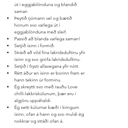
út í eggjablönduna og blandið 
saman  
Þeytið rjómann vel og bætið 
honum svo varlega út í 
eggjablönduna með sleif.  
Passið að blanda varlega saman!  
Setjið ísinn í formið.  
Stráið að vild fína lakridsduftinu yfir 
ísinn og svo grófa lakridsduftinu.  
Setjið í frysti allavegana yfir nótt.  
Rétt áður en ísinn er borinn fram er 
hann tekinn úr forminu.  
Ég skreytti svo með rauðu Love 
chilli-lakkrískúlunum, þær eru í 
algjöru uppáhaldi.  
Ég setti kúlurnar bæði í kringum 
ísinn, ofan á hann og svo muldi ég 
nokkrar og stráði ofan á. 