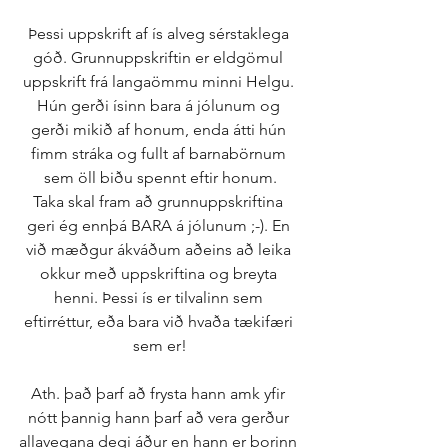
Þessi uppskrift af ís alveg sérstaklega 
góð. Grunnuppskriftin er eldgömul 
uppskrift frá langaömmu minni Helgu. 
Hún gerði ísinn bara á jólunum og 
gerði mikið af honum, enda átti hún 
fimm stráka og fullt af barnabörnum 
sem öll biðu spennt eftir honum.
Taka skal fram að grunnuppskriftina 
geri ég ennþá BARA á jólunum ;-). En 
við mæðgur ákváðum aðeins að leika 
okkur með uppskriftina og breyta 
henni. Þessi ís er tilvalinn sem 
eftirréttur, eða bara við hvaða tækifæri 
sem er!
Ath. það þarf að frysta hann amk yfir 
nótt þannig hann þarf að vera gerður 
allavegana degi áður en hann er borinn 