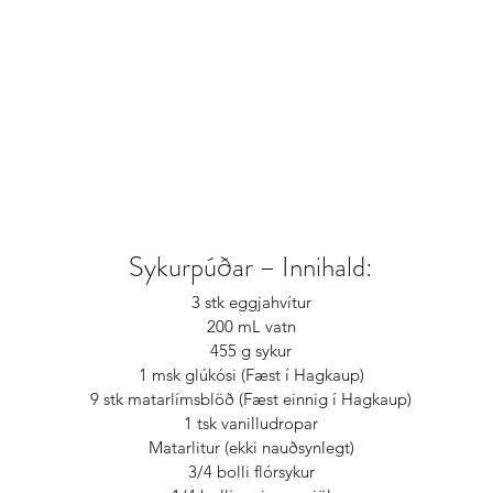
Sykurpúðar – Innihald:
3 stk eggjahvítur
200 mL vatn
455 g sykur
1 msk glúkósi (Fæst í Hagkaup)
9 stk matarlímsblöð (Fæst einnig í Hagkaup)
1 tsk vanilludropar
Matarlitur (ekki nauðsynlegt)
3/4 bolli flórsykur