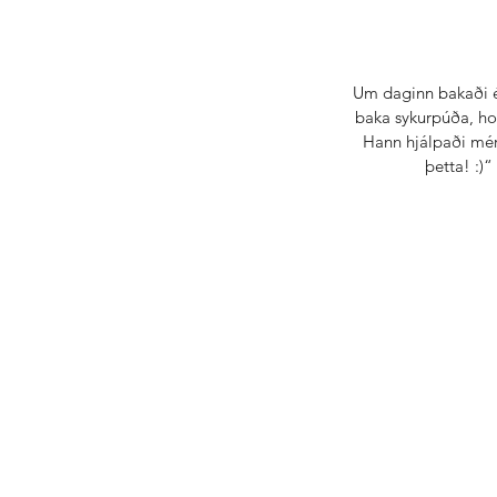
Um daginn bakaði é
baka sykurpúða, hon
Hann hjálpaði mér
þetta! :)“