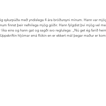
g sykurpúða með yndislega 4 ára bróðursyni mínum. Hann var mjög s
um finnst þeir nefnilega mjög góðir. Hann fylgdist því mjög vel me
 líka eins og hann gat og sagði svo reglulega: „Nú get ég farið h
 Uppskriftin hljómar smá flókin en er ekkert mál þegar maður er komi