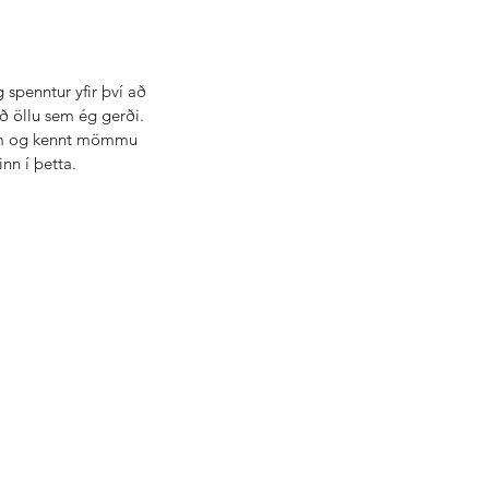
penntur yfir því að 
ð öllu sem ég gerði. 
eim og kennt mömmu 
nn í þetta. 