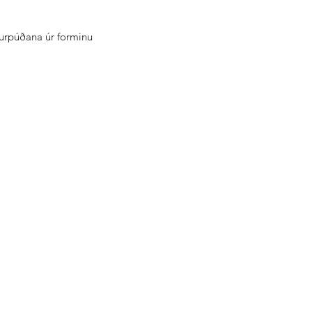
kurpúðana úr forminu 
 