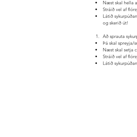
Næst skal hella al
Stráið vel af fló
Látið sykurpúðan
og skerið út!
Að sprauta sykur
Þá skal spreyja/s
Næst skal setja 
Stráið vel af fló
Látið sykurpúðana