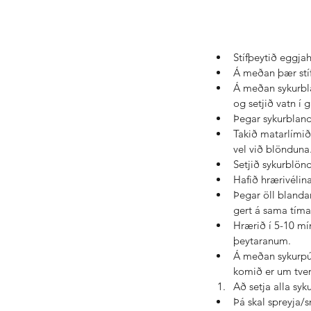
Stífþeytið eggjah
Á meðan þær stíf
Á meðan sykurblan
og setjið vatn í 
Þegar sykurblanda
Takið matarlímið 
vel við blönduna.
Setjið sykurblönd
Hafið hrærivélina
Þegar öll blandan
gert á sama tíma
Hrærið í 5-10 mí
þeytaranum.  
Á meðan sykurpúð
komið er um tvenn
Að setja alla syk
Þá skal spreyja/s