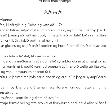
1/4 bolli maizenamjöl
Aðferð: 
víturnar  
na, Hitið sykur, glúkósa og vatn að 117°  
dan hitnar, setjið matarlímblöðin í glas (beyglið þau þannig þau kom
glasið þannig að það nái uppfyrir matarlímið og látið bíða í smá stun
n er tilbúin, takið pottinn af hellunni  
úr glasinu og setjið það í pottinn og hrærið þar til límið er leyst up
  
una í hitaþolið ílát, til dæmis könnu.  
 í gangi, á miðlungs hraða og hellið sykurblöndunni út í, hægt og ról
 er komin út í, bætið vanilludropunum út í.  Ef þið ætlið að lita sy
 og vaniludropunum er bætt út í.  
nútur. Á þeim tíma þykknar blandan og er tilbúin þegar sykurpúðarnir
arnir þykkna, blandið saman í skál flórsykrinum og maízenamjölinu
t að velja:  
urpúðana í stórt fat og skera þá svo út:  
myrja formið vel og strá svo vel af flórsykursblöndunni á allar hliðar f