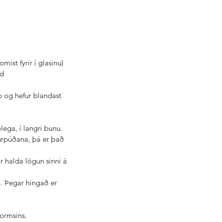
ist fyrir í glasinu) 
d  
p og hefur blandast 
ega, í langri bunu.  
kurpúðana, þá er það 
 halda lögun sinni á 
. Þegar hingað er 
ormsins.  