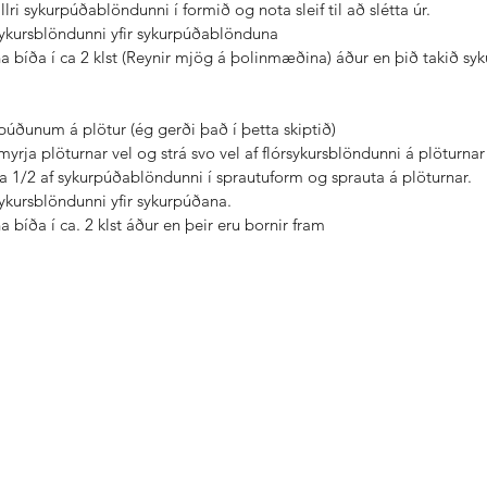
lri sykurpúðablöndunni í formið og nota sleif til að slétta úr.  
rsykursblöndunni yfir sykurpúðablönduna  
a bíða í ca 2 klst (Reynir mjög á þolinmæðina) áður en þið takið sy
púðunum á plötur (ég gerði það í þetta skiptið)  
myrja plöturnar vel og strá svo vel af flórsykursblöndunni á plöturnar 
ca 1/2 af sykurpúðablöndunni í sprautuform og sprauta á plöturnar.  
rsykursblöndunni yfir sykurpúðana.  
 bíða í ca. 2 klst áður en þeir eru bornir fram   